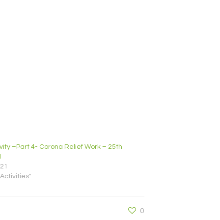
vity –Part 4- Corona Relief Work – 25th
1
021
Activities"
0