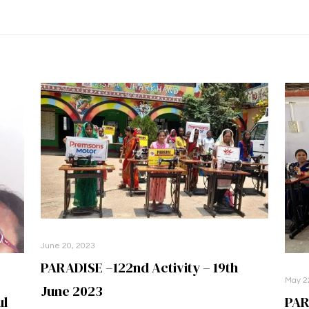
June 20, 2023
PARADISE –122nd Activity – 19th
May 2
June 2023
ul
PAR