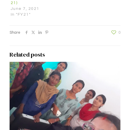
21)
June 7, 2021
In "FY21"
Share
0
Related posts