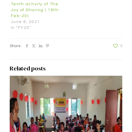
Tenth activity of The
Joy of Sharing ( 16th-
Feb-20)
June 6, 2021
In "FY20"
Share
0
Related posts