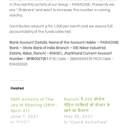
in this monthly activity of our Group – PARADISE. Presently we
are *18 donors* and want to increase this number in coming
months.
Contribution amount is Rs 1,000 per month and we assure full
accountability of the funds collected.
Bank Account Details: Name of the Account Holder – PARADISE
Bank – State Bank of India Branch – RIE Kokar Industrial
Estate, Kokar, Ranchi – 834001, Jharkhand Current Account
Number - 38580027291
IFSC Code – SBIN0004579 MICR Code -
834002020
Related
36th activity of The
Ranchi में 250 कोरोना
Joy of Sharing (28th-
पीड़ित व्यक्तियों को दोपहर के
April-21)
खाने का वितरण
June 7, 2021
May 30, 2021
In "FY21"
In "Covid Activities"