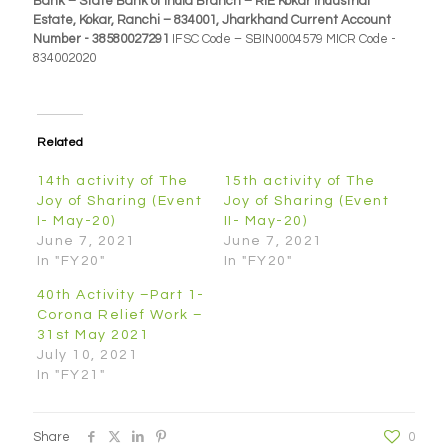
Bank – State Bank of India Branch – RIE Kokar Industrial
Estate, Kokar, Ranchi – 834001, Jharkhand Current Account
Number - 38580027291
IFSC Code – SBIN0004579 MICR Code -
834002020
Related
14th activity of The
15th activity of The
Joy of Sharing (Event
Joy of Sharing (Event
I- May-20)
II- May-20)
June 7, 2021
June 7, 2021
In "FY20"
In "FY20"
40th Activity –Part 1-
Corona Relief Work –
31st May 2021
July 10, 2021
In "FY21"
Share
0