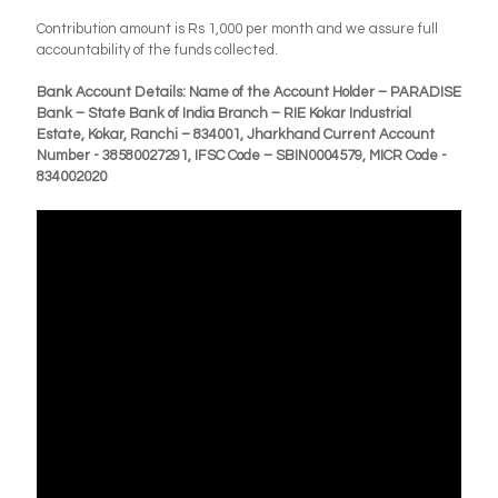
Contribution amount is Rs 1,000 per month and we assure full
accountability of the funds collected.
Bank Account Details: Name of the Account Holder – PARADISE
Bank – State Bank of India Branch – RIE Kokar Industrial
Estate, Kokar, Ranchi – 834001, Jharkhand Current Account
Number - 38580027291, IFSC Code – SBIN0004579, MICR Code -
834002020