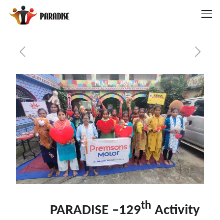
th
PARADISE –129
Activity