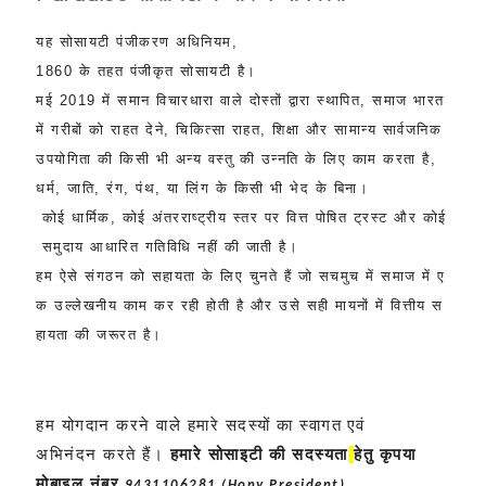
यह
सोसायटी
पंजीकरण
अधिनियम
,
1860
के
तहत
पंजीकृत
सोसायटी
है।
मई
2019
में
समान
विचारधारा
वाले
दोस्तों
द्वारा
स्थापित
,
समाज
भारत
में
गरीबों
को
राहत
देने
,
चिकित्सा
राहत
,
शिक्षा
और
सामान्य
सार्वजनिक
उपयोगिता
की
किसी
भी
अन्य
वस्तु
की
उन्नति
के
लिए
काम
करता
है
,
धर्म
,
जाति
,
रंग
,
पंथ
,
या
लिंग
के
किसी
भी
भेद
के
बिना।
कोई
धार्मिक
,
कोई
अंतरराष्ट्रीय
स्तर
पर
वित्त
पोषित
ट्रस्ट
और
कोई
समुदाय
आधारित
गतिविधि
नहीं
की
जाती
है।
हम
ऐसे
संगठन
को
सहायता
के
लिए
चुनते
हैं
जो
सचमुच
में
समाज
में
ए
क
उल्लेखनीय
काम
कर
रही
होती
है
और
उसे
सही
मायनों
में
वित्तीय
स
हायता
की
जरूरत
है।
हम योगदान करने वाले हमारे सदस्यों का स्वागत
एवं
अभिनंदन
करते हैं।
हमारे सोसाइटी की सदस्यता
हेतु कृपया
मोबाइल नंबर
9431106281 (Hony President),