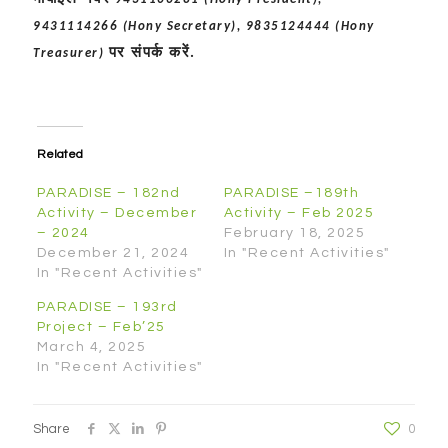
9431114266 (Hony Secretary), 9835124444 (Hony
पर संपर्क करें
.
Treasurer)
Related
PARADISE – 182nd
PARADISE –189th
Activity – December
Activity – Feb 2025
– 2024
February 18, 2025
December 21, 2024
In "Recent Activities"
In "Recent Activities"
PARADISE – 193rd
Project – Feb’25
March 4, 2025
In "Recent Activities"
Share
0