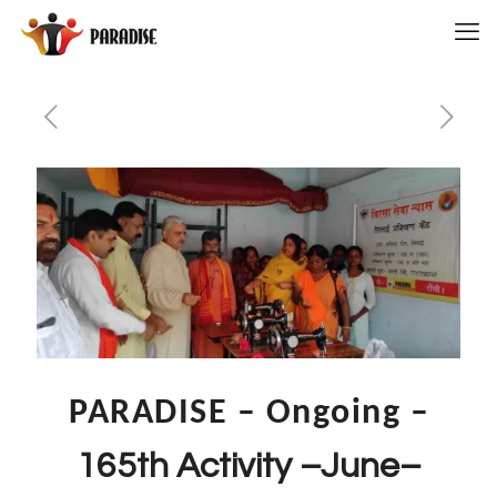
PARADISE – Ongoing
–
165th Activity –June–