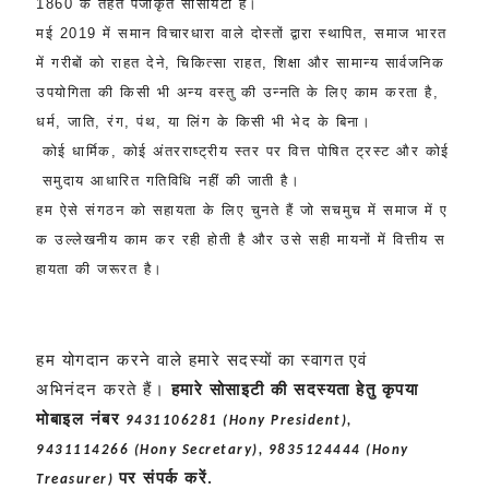
1860
के
तहत
पंजीकृत
सोसायटी
है।
मई
2019
में
समान
विचारधारा
वाले
दोस्तों
द्वारा
स्थापित
,
समाज
भारत
में
गरीबों
को
राहत
देने
,
चिकित्सा
राहत
,
शिक्षा
और
सामान्य
सार्वजनिक
उपयोगिता
की
किसी
भी
अन्य
वस्तु
की
उन्नति
के
लिए
काम
करता
है
,
धर्म
,
जाति
,
रंग
,
पंथ
,
या
लिंग
के
किसी
भी
भेद
के
बिना।
कोई
धार्मिक
,
कोई
अंतरराष्ट्रीय
स्तर
पर
वित्त
पोषित
ट्रस्ट
और
कोई
समुदाय
आधारित
गतिविधि
नहीं
की
जाती
है।
हम
ऐसे
संगठन
को
सहायता
के
लिए
चुनते
हैं
जो
सचमुच
में
समाज
में
ए
क
उल्लेखनीय
काम
कर
रही
होती
है
और
उसे
सही
मायनों
में
वित्तीय
स
हायता
की
जरूरत
है।
हम योगदान करने वाले हमारे सदस्यों का स्वागत
एवं
अभिनंदन
करते हैं।
हमारे सोसाइटी की सदस्यता
हेतु कृपया
मोबाइल नंबर
9431106281 (Hony President),
9431114266 (Hony Secretary), 9835124444 (Hony
पर संपर्क करें
.
Treasurer)