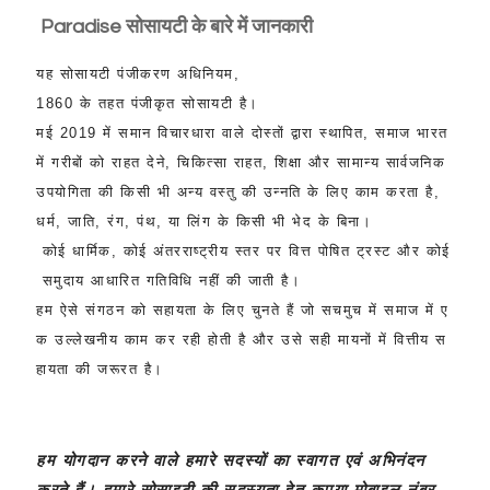
Paradise
सोसायटी
के
बारे
में
जानकारी
यह
सोसायटी
पंजीकरण
अधिनियम
,
1860
के
तहत
पंजीकृत
सोसायटी
है।
मई
2019
में
समान
विचारधारा
वाले
दोस्तों
द्वारा
स्थापित
,
समाज
भारत
में
गरीबों
को
राहत
देने
,
चिकित्सा
राहत
,
शिक्षा
और
सामान्य
सार्वजनिक
उपयोगिता
की
किसी
भी
अन्य
वस्तु
की
उन्नति
के
लिए
काम
करता
है
,
धर्म
,
जाति
,
रंग
,
पंथ
,
या
लिंग
के
किसी
भी
भेद
के
बिना।
कोई
धार्मिक
,
कोई
अंतरराष्ट्रीय
स्तर
पर
वित्त
पोषित
ट्रस्ट
और
कोई
समुदाय
आधारित
गतिविधि
नहीं
की
जाती
है।
हम
ऐसे
संगठन
को
सहायता
के
लिए
चुनते
हैं
जो
सचमुच
में
समाज
में
ए
क
उल्लेखनीय
काम
कर
रही
होती
है
और
उसे
सही
मायनों
में
वित्तीय
स
हायता
की
जरूरत
है।
हम
योगदान
करने
वाले
हमारे
सदस्यों
का
स्वागत एवं
अभिनंदन