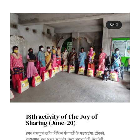
0
18th activity of The Joy of
Sharing (June-20)
हमने नामकुम ब्लॉक विभिन्न पंचायतों के गडखटंगा, टॉनको,
सब्यबगान, नया भूसुर, मागुबंध, करा, महुआटोली, बेनटोली,