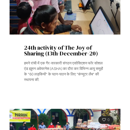
24th activity of The Joy of
Sharing (13th-December-20)
हमने रांची में एक गैर-सरकारी संगठन एसोसिएशन फॉर सोशल
एंड ह्यूमन अवेयरनेस (ASHA) का दौरा कर विभिन्न आयु समूहों
के *60 लड़कियों* के पठन-पाठन के लिए *कंप्यूटर लैब* की
स्थापना की.
0